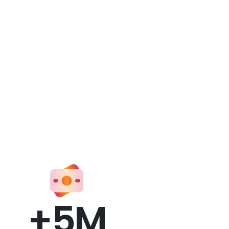
+
5
M