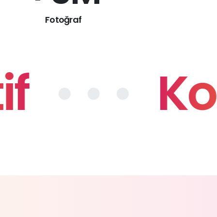
Fotoğraf
f
• • •
Kol