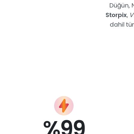
Düğün, Ni
Storpix
,
V
dahil tü
%
99