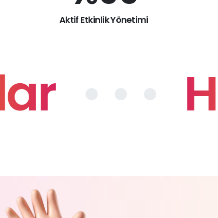
Aktif Etkinlik Yönetimi
ar
• • •
He