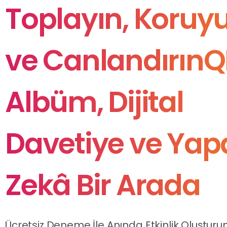
Toplayın,
Koruy
ve
CanlandırınQ
Albüm,
Dijital
Davetiye
ve
Yap
Zekâ
Bir
Arada
Ücretsiz Deneme İle Anında Etkinlik Oluşturu