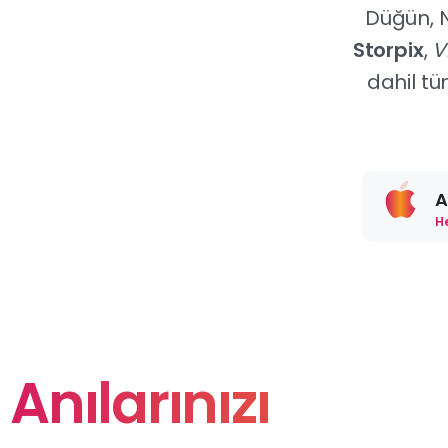
Düğün, Ni
Storpix
,
V
dahil tü
A
H
Anılarınızı