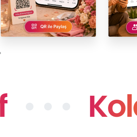
 • •
Kolay