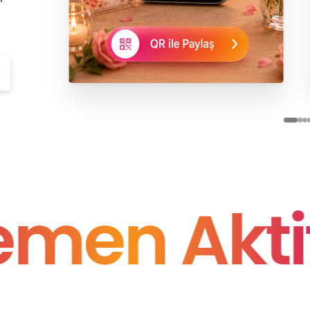
n Aktif
•