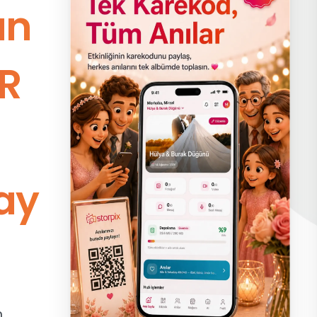
un
R
ay
n